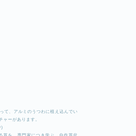
って、アルミのうつわに植え込んでい
チャーがあります。
中)
する苔を、専門家につき学ぶ。自作苔盆