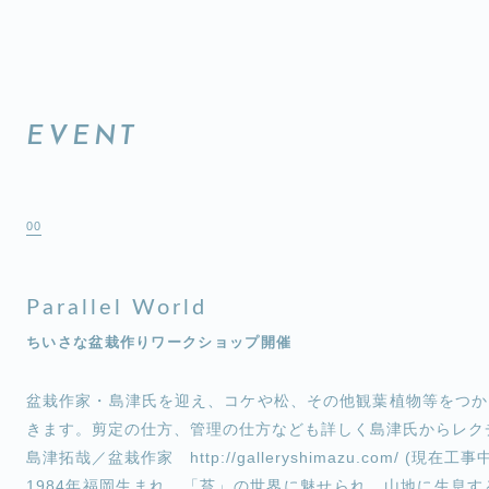
EVENT
00
Parallel World
ちいさな盆栽作りワークショップ開催
盆栽作家・島津氏を迎え、コケや松、その他観葉植物等をつか
きます。剪定の仕方、管理の仕方なども詳しく島津氏からレク
島津拓哉／盆栽作家 http://galleryshimazu.com/ (現在工事
1984年福岡生まれ。「苔」の世界に魅せられ、山地に生息