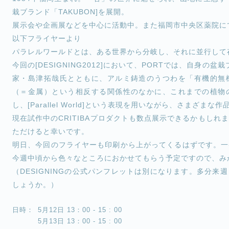
栽ブランド「TAKUBON]を展開。
展示会や企画展などを中心に活動中。また福岡市中央区薬院に
以下フライヤーより
パラレルワールドとは、ある世界から分岐し、それに並行して
今回の[DESIGNING2012]において、PORTでは、自身の盆
家・島津拓哉氏とともに、アルミ鋳造のうつわを「有機的無
（＝金属）という相反する関係性のなかに、これまでの植物
し、[Parallel World]という表現を用いながら、さまざま
現在試作中のCRITIBAプロダクトも数点展示できるかもし
ただけると幸いです。
明日、今回のフライヤーも印刷から上がってくるはずです。一
今週中頃から色々なところにおかせてもらう予定ですので、み
（DESIGNINGの公式パンフレットは別になります。多分
しょうか。）
日時：
5月12日 13：00 - 15 : 00
5月13日 13：00 - 15 : 00