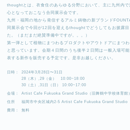
thoughtとは、衣食住のあらゆる分野において、主に九州
心となっておこなう合同展示会です。
九州・福岡の地から発信するアルミ鋳物の新ブランドFOUNTAI
同展示会で今回が12回を迎えるthoughtでどうしてもお披
た。（まだまだ絶賛準備中ですが。。。）
第一弾として植物にまつわるプロダクトやアウトドアにまつわ
と思っています。会期４日間のうち後半２日間は一般入場可能
表する新作を販売する予定です。是非お越しください。
日時：
2024年3月28日〜31日
28（木）,29（金） 10:00~18:00
30（土）,31日（日） 10:00~17:00
会場：
Artist Cafe Fukuoka Grand Studio（旧舞鶴中学校体育館
住所
福岡市中央区城内2-5 Artist Cafe Fukuoka Grand Studio
費用：
無料