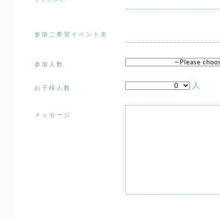
てください
参加ご希望イベント名
参加人数
人
お子様人数
メッセージ