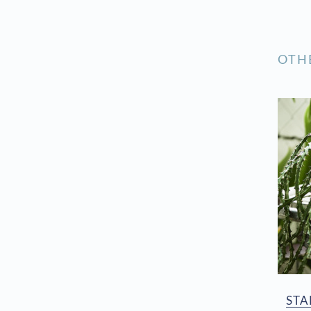
OTH
STA